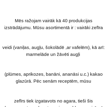
Mēs ražojam vairāk kā 40 produkcijas
izstrādājumu. Mūsu asortimentā ir : vairāki zefīra
veidi (vaniļas, augļu, šokolādē ,ar vafelēm), kā arī:
marmelāde un žāvēti augļi
(plūmes,
aprikozes, banāni, ananāsi u.c.) kakao
glazūrā. Pēc senām receptēm, mūsu
zefīrs tiek izgatavots no agara, tieši šis