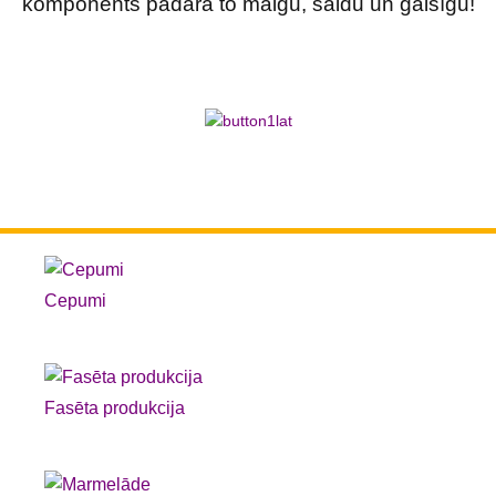
komponents padara to maigu, saldu un gaisīgu!
Cepumi
Fasēta produkcija