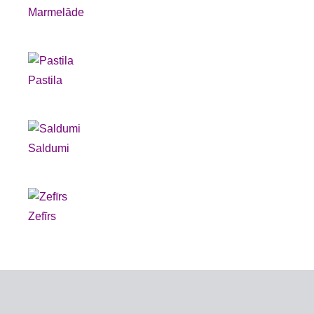
Marmelāde
Pastila
Saldumi
Zefīrs