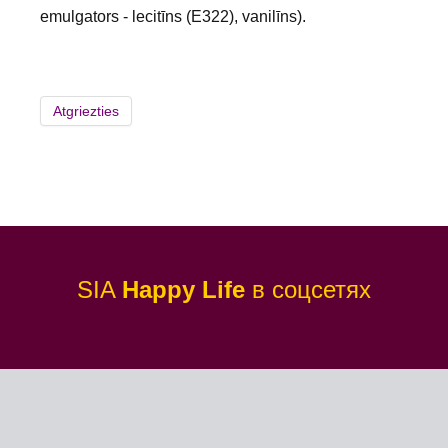
emulgators - lecitīns (E322), vanilīns).
SIA
Happy Life
в соцсетях